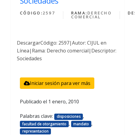
Sociedades
CÓDIGO:
2597
RAMA:
DERECHO
DE
COMERCIAL
DescargarCódigo: 2597|Autor: CIJUL en
Línea|Rama: Derecho comercial|Descriptor:
Sociedades
Iniciar sesión para ver más
Publicado el
1 enero, 2010
Palabras clave:
,
disposiciones
,
,
facultad de otorgamiento
mandato
representacion