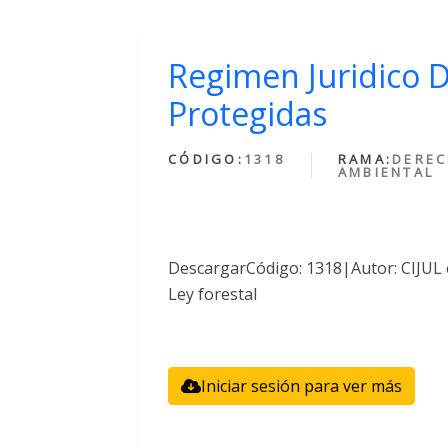
Regimen Juridico D
Protegidas
CÓDIGO:
1318
RAMA:
DERE
AMBIENTAL
DescargarCódigo: 1318|Autor: CIJUL
Ley forestal
Iniciar sesión para ver más