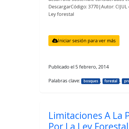
DescargarCódigo: 3770|Autor: CIJUL
Ley forestal
Iniciar sesión para ver más
Publicado el
5 febrero, 2014
Palabras clave:
,
,
bosques
forestal
pr
Limitaciones A La 
Por La Ley Forestal