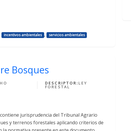
,
,
incentivos ambientales
servicios ambientales
bre Bosques
CHO
DESCRIPTOR:
LEY
FORESTAL
 contiene jurisprudencia del Tribunal Agrario
es y terrenos forestales aplicando criterios de
en la normativa presente en este documento.