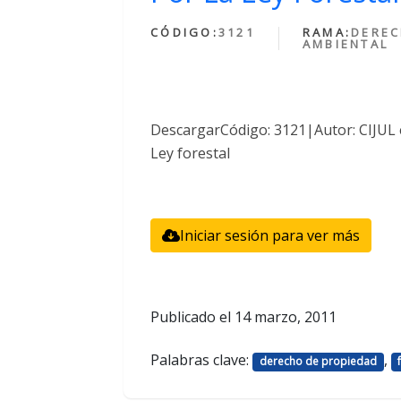
CÓDIGO:
3121
RAMA:
DERE
AMBIENTAL
DescargarCódigo: 3121|Autor: CIJUL
Ley forestal
Iniciar sesión para ver más
Publicado el
14 marzo, 2011
Palabras clave:
,
derecho de propiedad