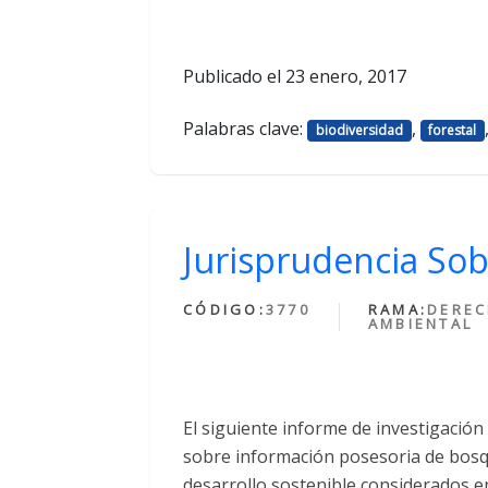
Publicado el
23 enero, 2017
Palabras clave:
,
biodiversidad
forestal
Jurisprudencia So
CÓDIGO:
3770
RAMA:
DERE
AMBIENTAL
El siguiente informe de investigación
sobre información posesoria de bosqu
desarrollo sostenible considerados 