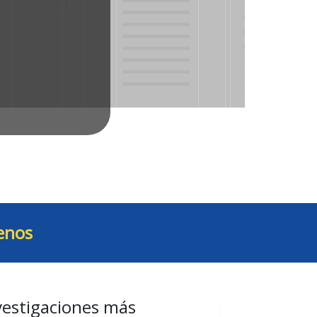
enos
vestigaciones más