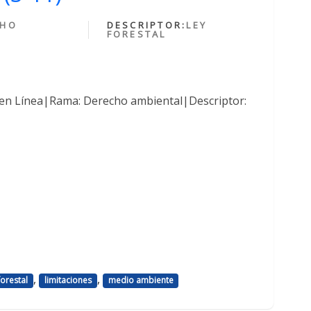
CHO
DESCRIPTOR:
LEY
FORESTAL
 en Línea|Rama: Derecho ambiental|Descriptor:
,
,
forestal
limitaciones
medio ambiente