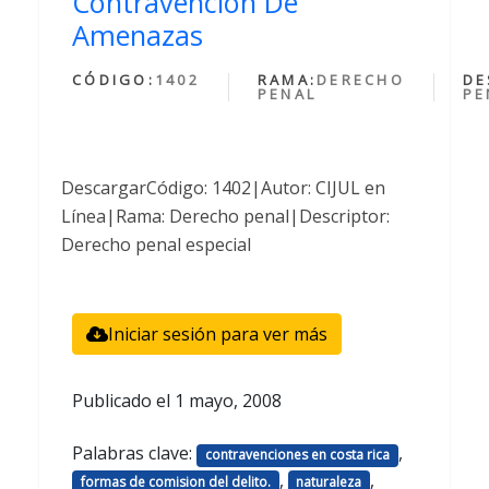
Contravencion De
Amenazas
CÓDIGO:
1402
RAMA:
DERECHO
DE
PENAL
PE
DescargarCódigo: 1402|Autor: CIJUL en
Línea|Rama: Derecho penal|Descriptor:
Derecho penal especial
Iniciar sesión para ver más
Publicado el
1 mayo, 2008
Palabras clave:
,
contravenciones en costa rica
,
,
formas de comision del delito.
naturaleza