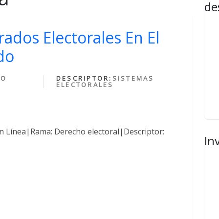
de
rados Electorales En El
do
HO
DESCRIPTOR:
SISTEMAS
ELECTORALES
n Línea|Rama: Derecho electoral|Descriptor:
In