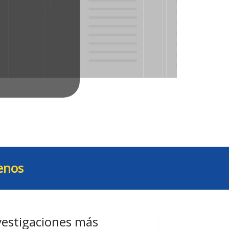
enos
vestigaciones más