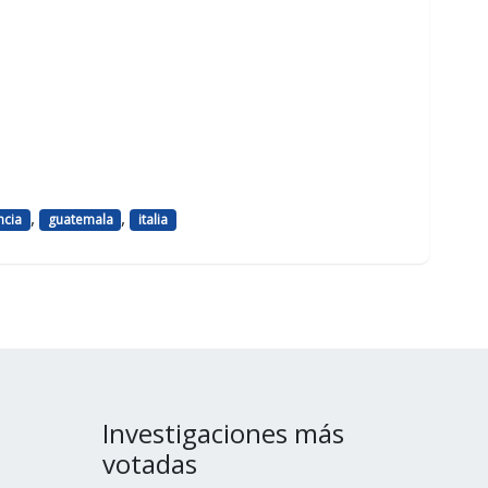
,
,
ncia
guatemala
italia
Investigaciones más
votadas