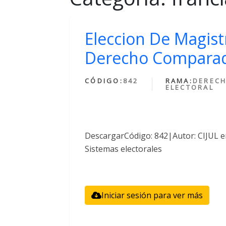
Eleccion De Magist
Derecho Compara
CÓDIGO:
842
RAMA:
DEREC
ELECTORAL
DescargarCódigo: 842|Autor: CIJUL e
Sistemas electorales
Iniciar sesión para ver más