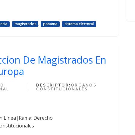
,
,
,
ancia
magistrados
panama
sistema electoral
cion De Magistrados En
Europa
HO
DESCRIPTOR:
ORGANOS
NAL
CONSTITUCIONALES
en Línea|Rama: Derecho
onstitucionales