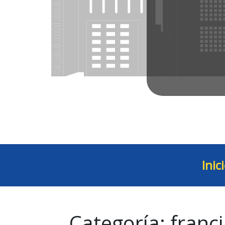
Inic
Categoría:
franc