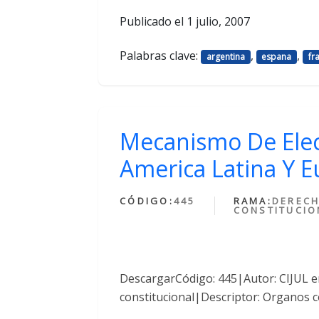
Publicado el
1 julio, 2007
Palabras clave:
,
,
argentina
espana
fr
Mecanismo De Elec
America Latina Y 
CÓDIGO:
445
RAMA:
DEREC
CONSTITUCIO
DescargarCódigo: 445|Autor: CIJUL 
constitucional|Descriptor: Organos c