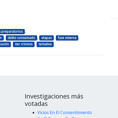
,
s preparatorios
,
,
,
,
n
delito consumado
etapas
fase externa
,
,
eación
iter criminis
tentativa
Investigaciones más
votadas
Vicios En El Consentimiento