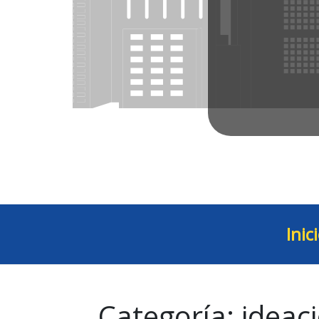
Inic
Categoría:
ideac