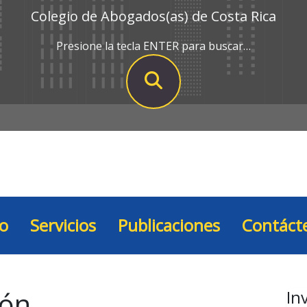
Colegio de Abogados(as) de Costa Rica
Presione la tecla ENTER para buscar…
io
Servicios
Publicaciones
Contáct
ión
In