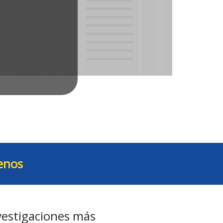
enos
vestigaciones más