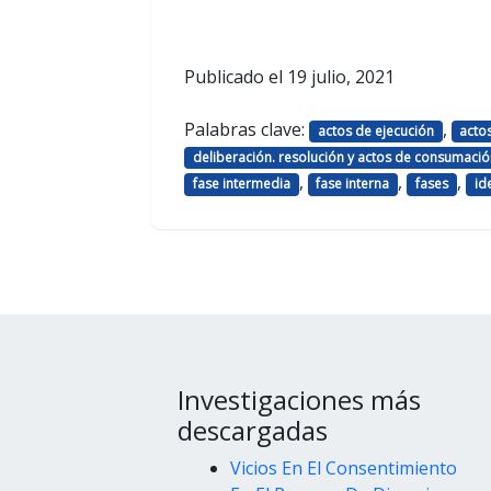
Publicado el
19 julio, 2021
Palabras clave:
,
actos de ejecución
acto
deliberación. resolución y actos de consumació
,
,
,
fase intermedia
fase interna
fases
id
Investigaciones más
descargadas
Vicios En El Consentimiento