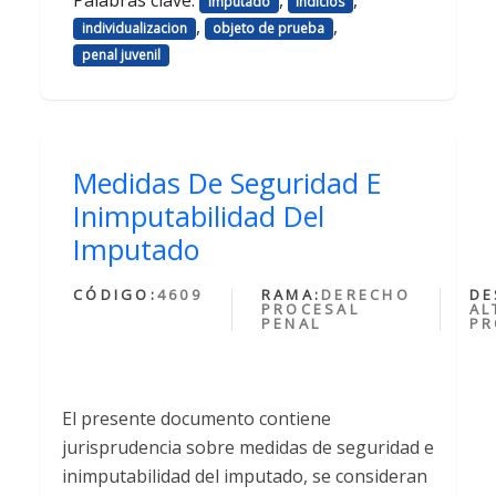
imputado
indicios
,
,
individualizacion
objeto de prueba
penal juvenil
Medidas De Seguridad E
Inimputabilidad Del
Imputado
CÓDIGO:
4609
RAMA:
DERECHO
DE
PROCESAL
AL
PENAL
PR
El presente documento contiene
jurisprudencia sobre medidas de seguridad e
inimputabilidad del imputado, se consideran