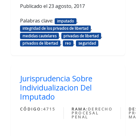
Publicado el
23 agosto, 2017
Palabras clave:
,
imputado
,
integridad de los privados de libertad
,
,
medidas cautelares
privadas de libertad
,
,
privados de libertad
reo
seguridad
Jurisprudencia Sobre
Individualizacion Del
Imputado
CÓDIGO:
4715
RAMA:
DERECHO
DE
PROCESAL
PR
PENAL
MA