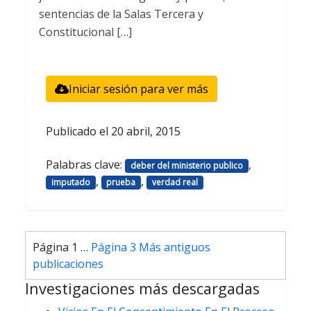
sentencias de la Salas Tercera y
Constitucional […]
Iniciar sesión para ver más
Publicado el
20 abril, 2015
Palabras clave:
,
deber del ministerio publico
,
,
imputado
prueba
verdad real
Paginación
Página 1
…
Página 3
Más antiguos
de
publicaciones
entradas
Investigaciones más descargadas