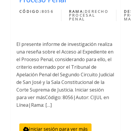
CÓDIGO:
8056
RAMA:
DERECHO
DE
PROCESAL
PR
PENAL
MA
El presente informe de investigación realiza
una reseña sobre el Acceso al Expediente en
el Proceso Penal, considerando para ello, el
criterio externado por el Tribunal de
Apelación Penal del Segundo Circuito Judicial
de San José y la Sala Constitucional de la
Corte Suprema de Justicia. Iniciar sesión
para ver másCódigo: 8056|Autor: CIJUL en
Línea|Rama: […]
Iniciar sesión para ver más