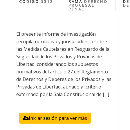
CÓDIGO:
5312
RAMA:
DERECHO
DE
PROCESAL
DE
PENAL
El presente informe de investigación
recopila normativa y jurisprudencia sobre
las Medidas Cautelares en Resguardo de la
Seguridad de los Privados y Privadas de
Libertad, considerando los supuestos
normativos del artículo 27 del Reglamento
de Derechos y Deberes de los Privados y las
Privadas de Libertad, aunado al criterio
externado por la Sala Constitucional de […]
Iniciar sesión para ver más