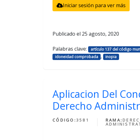
Iniciar sesión para ver más
Publicado el
25 agosto, 2020
Palabras clave:
artículo 137 del código mun
,
idoneidad comprobada
inopia
Aplicacion Del Con
Derecho Administr
CÓDIGO:
3581
RAMA:
DERE
ADMINISTRA