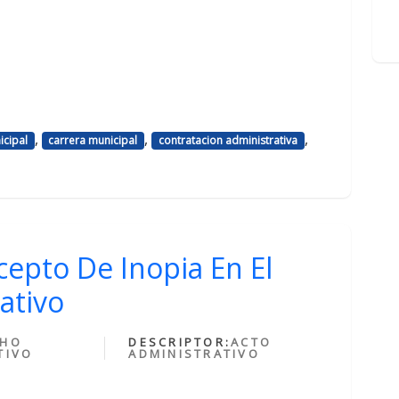
,
,
,
icipal
carrera municipal
contratacion administrativa
cepto De Inopia En El
ativo
CHO
DESCRIPTOR:
ACTO
TIVO
ADMINISTRATIVO