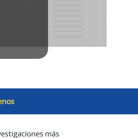
enos
vestigaciones más