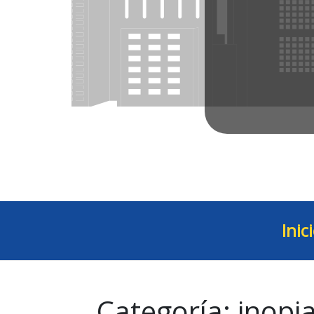
Inic
Categoría:
inopi