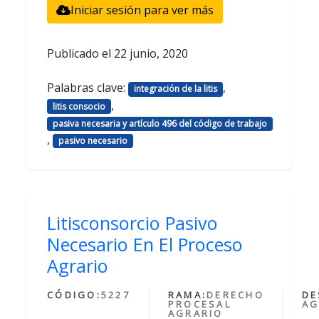
Iniciar sesión para ver más
Publicado el
22 junio, 2020
Palabras clave:
,
integración de la litis
,
litis consocio
pasiva necesaria y artículo 496 del código de trabajo
,
pasivo necesario
Litisconsorcio Pasivo
Necesario En El Proceso
Agrario
CÓDIGO:
5227
RAMA:
DERECHO
DE
PROCESAL
AG
AGRARIO