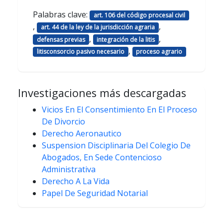
Palabras clave:
art. 106 del código procesal civil
,
,
art. 44 de la ley de la jurisdicción agraria
,
,
defensas previas
integración de la litis
,
litisconsorcio pasivo necesario
proceso agrario
Investigaciones más descargadas
Vicios En El Consentimiento En El Proceso
De Divorcio
Derecho Aeronautico
Suspension Disciplinaria Del Colegio De
Abogados, En Sede Contencioso
Administrativa
Derecho A La Vida
Papel De Seguridad Notarial