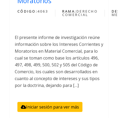
Moratorios
CÓDIGO:
4063
RAMA:
DERECHO
DE
COMERCIAL
ME
El presente informe de investigación reúne
información sobre los Intereses Corrientes y
Moratorios en Material Comercial, para lo
cual se toman como base los artículos 496,
497, 498, 499, 500, 502 y 505 del Código de
Comercio, los cuales son desarrollados en
cuanto al concepto de intereses y sus tipos
por la doctrina, dejando para […]
Iniciar sesión para ver más