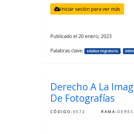
Iniciar sesión para ver más
Publicado el
20 enero, 2023
Palabras clave:
,
estatus migratorio
inti
Derecho A La Imag
De Fotografías
CÓDIGO:
6572
RAMA:
DEREC