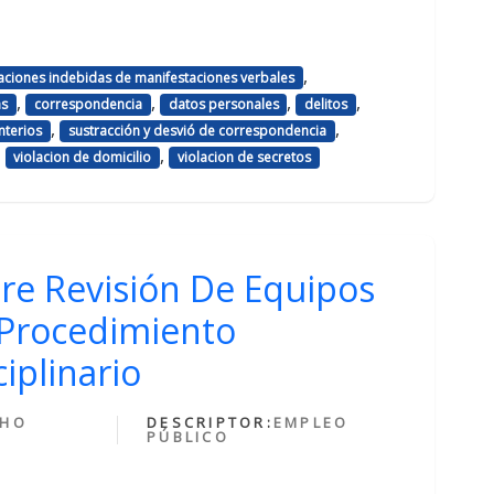
,
aciones indebidas de manifestaciones verbales
,
,
,
,
as
correspondencia
datos personales
delitos
,
,
nterios
sustracción y desvió de correspondencia
,
,
violacion de domicilio
violacion de secretos
re Revisión De Equipos
Procedimiento
iplinario
CHO
DESCRIPTOR:
EMPLEO
PÚBLICO