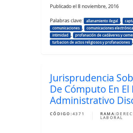
Publicado el
8 noviembre, 2016
Palabras clave:
,
allanamiento ilegal
capt
,
comunicaciones
comunicaciones electrónic
,
intimidad
profanación de cadáveres y ceme
turbacion de actos religiosos y profanaciones
Jurisprudencia Sob
De Cómputo En El 
Administrativo Disc
CÓDIGO:
4371
RAMA:
DERE
LABORAL