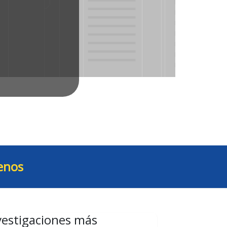
enos
vestigaciones más