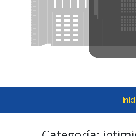
Inic
Categoría:
intim