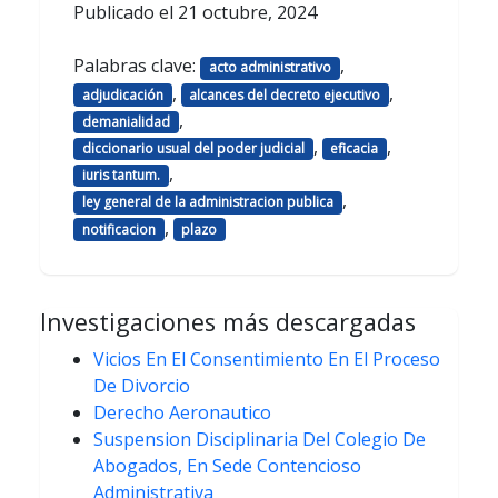
Publicado el
21 octubre, 2024
Palabras clave:
,
acto administrativo
,
,
adjudicación
alcances del decreto ejecutivo
,
demanialidad
,
,
diccionario usual del poder judicial
eficacia
,
iuris tantum.
,
ley general de la administracion publica
,
notificacion
plazo
Investigaciones más descargadas
Vicios En El Consentimiento En El Proceso
De Divorcio
Derecho Aeronautico
Suspension Disciplinaria Del Colegio De
Abogados, En Sede Contencioso
Administrativa