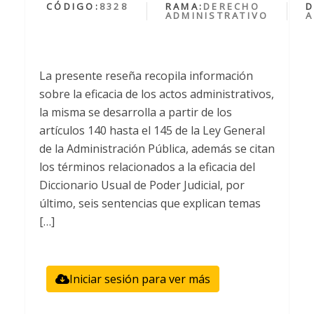
CÓDIGO:
8328
RAMA:
DERECHO
D
ADMINISTRATIVO
A
La presente reseña recopila información
sobre la eficacia de los actos administrativos,
la misma se desarrolla a partir de los
artículos 140 hasta el 145 de la Ley General
de la Administración Pública, además se citan
los términos relacionados a la eficacia del
Diccionario Usual de Poder Judicial, por
último, seis sentencias que explican temas
[…]
Iniciar sesión para ver más