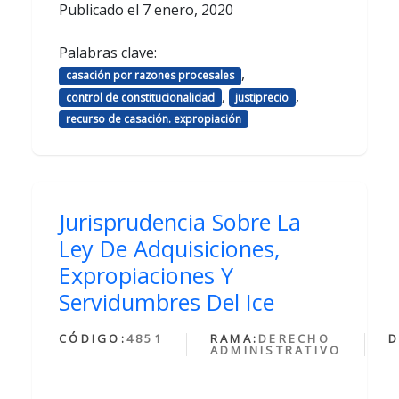
Publicado el
7 enero, 2020
Palabras clave:
,
casación por razones procesales
,
,
control de constitucionalidad
justiprecio
recurso de casación. expropiación
Jurisprudencia Sobre La
Ley De Adquisiciones,
Expropiaciones Y
Servidumbres Del Ice
CÓDIGO:
4851
RAMA:
DERECHO
D
ADMINISTRATIVO