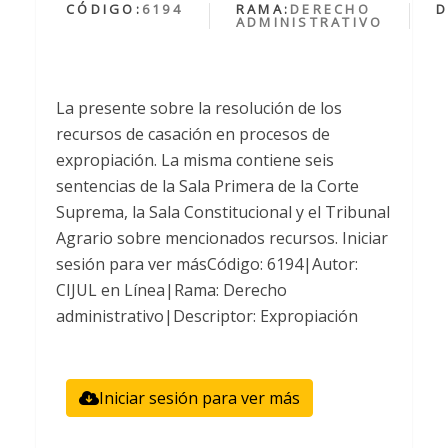
CÓDIGO:
6194
RAMA:
DERECHO
D
ADMINISTRATIVO
La presente sobre la resolución de los
recursos de casación en procesos de
expropiación. La misma contiene seis
sentencias de la Sala Primera de la Corte
Suprema, la Sala Constitucional y el Tribunal
Agrario sobre mencionados recursos. Iniciar
sesión para ver másCódigo: 6194|Autor:
CIJUL en Línea|Rama: Derecho
administrativo|Descriptor: Expropiación
Iniciar sesión para ver más