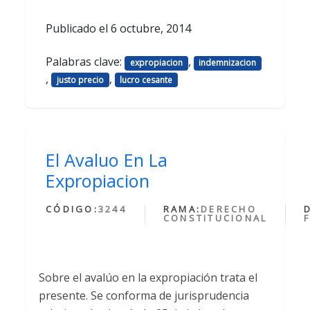
Publicado el
6 octubre, 2014
Palabras clave:
,
expropiacion
indemnizacion
,
,
justo precio
lucro cesante
El Avaluo En La
Expropiacion
CÓDIGO:
3244
RAMA:
DERECHO
CONSTITUCIONAL
Sobre el avalúo en la expropiación trata el
presente. Se conforma de jurisprudencia