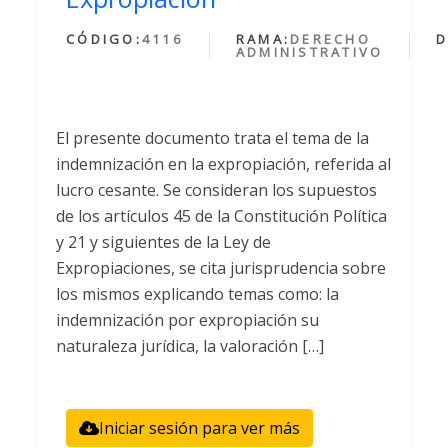
CÓDIGO:
4116
RAMA:
DERECHO
D
ADMINISTRATIVO
El presente documento trata el tema de la
indemnización en la expropiación, referida al
lucro cesante. Se consideran los supuestos
de los artículos 45 de la Constitución Política
y 21 y siguientes de la Ley de
Expropiaciones, se cita jurisprudencia sobre
los mismos explicando temas como: la
indemnización por expropiación su
naturaleza jurídica, la valoración […]
Iniciar sesión para ver más