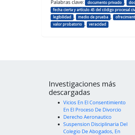
Palabras clave:
,
documento privado
doc
fecha cierta y artículo 45 del código procesal civi
,
,
legibilidad
medio de prueba
ofrecimien
,
valor probatorio
veracidad
Investigaciones más
descargadas
Vicios En El Consentimiento
En El Proceso De Divorcio
Derecho Aeronautico
Suspension Disciplinaria Del
Colegio De Abogados, En