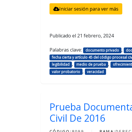
Iniciar sesión para ver más
Publicado el
21 febrero, 2024
Palabras clave:
,
documento privado
doc
fecha cierta y artículo 45 del código procesal civi
,
,
legibilidad
medio de prueba
ofrecimien
,
valor probatorio
veracidad
Prueba Documental
Civil De 2016
CÓDIGO:
8099
RAMA:
DERE