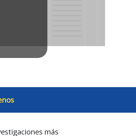
enos
vestigaciones más