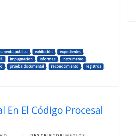
,
,
,
umento publico
exhibición
expedientes
,
,
,
,
l.
impugnacion
informes
instrumento
,
,
,
,
to
prueba documental
reconocimiento
registros
 En El Código Procesal
CHO
DESCRIPTOR:
MEDIOS