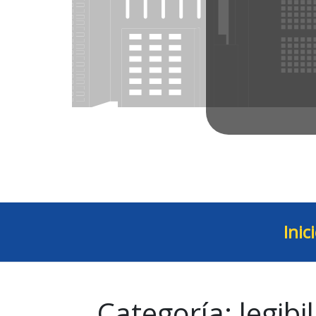
Inic
Categoría:
legibi