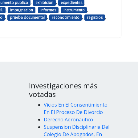
,
,
,
umento publico
exhibición
expedientes
,
,
,
,
l.
impugnacion
informes
instrumento
,
,
,
,
to
prueba documental
reconocimiento
registros
Investigaciones más
votadas
Vicios En El Consentimiento
En El Proceso De Divorcio
Derecho Aeronautico
Suspension Disciplinaria Del
Colegio De Abogados, En