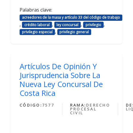
Palabras clave:
acreedores de la masa y artículo 33 del código de trabajo
,
,
,
,
crédito laboral
ley concursal
privilegio
,
privilegio especial
privilegio general
Artículos De Opinión Y
Jurisprudencia Sobre La
Nueva Ley Concursal De
Costa Rica
CÓDIGO:
7577
RAMA:
DERECHO
DE
PROCESAL
LI
CIVIL