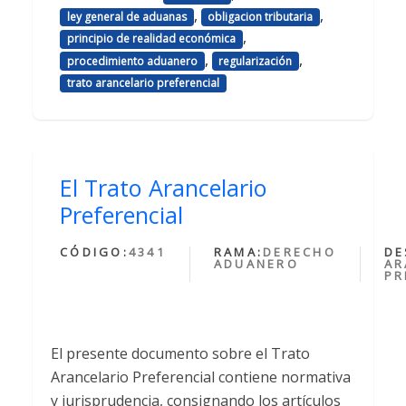
,
,
ley general de aduanas
obligacion tributaria
,
principio de realidad económica
,
,
procedimiento aduanero
regularización
trato arancelario preferencial
El Trato Arancelario
Preferencial
CÓDIGO:
4341
RAMA:
DERECHO
DE
ADUANERO
AR
PR
El presente documento sobre el Trato
Arancelario Preferencial contiene normativa
y jurisprudencia, consignando los artículos