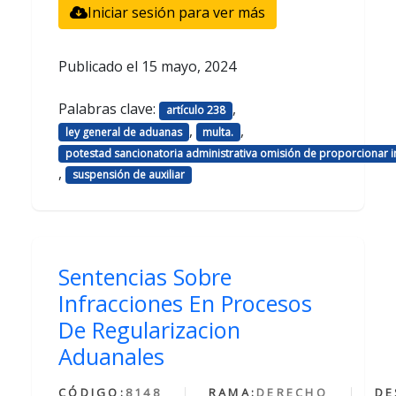
Iniciar sesión para ver más
Publicado el
15 mayo, 2024
Palabras clave:
,
artículo 238
,
,
ley general de aduanas
multa.
potestad sancionatoria administrativa omisión de proporcionar 
,
suspensión de auxiliar
Sentencias Sobre
Infracciones En Procesos
De Regularizacion
Aduanales
CÓDIGO:
8148
RAMA:
DERECHO
DE