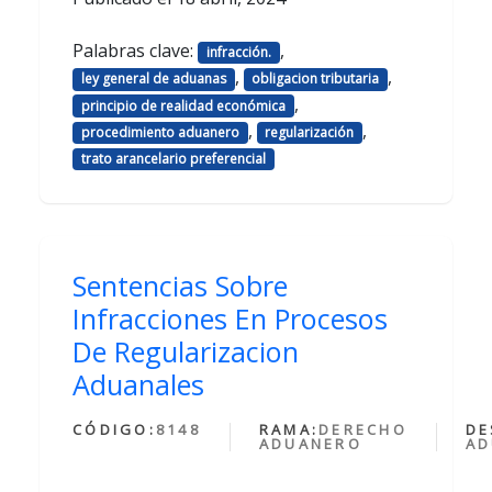
Palabras clave:
,
infracción.
,
,
ley general de aduanas
obligacion tributaria
,
principio de realidad económica
,
,
procedimiento aduanero
regularización
trato arancelario preferencial
Sentencias Sobre
Infracciones En Procesos
De Regularizacion
Aduanales
CÓDIGO:
8148
RAMA:
DERECHO
DE
ADUANERO
AD