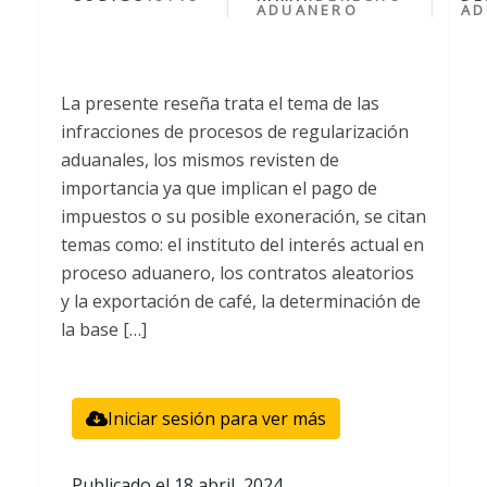
ADUANERO
AD
La presente reseña trata el tema de las
infracciones de procesos de regularización
aduanales, los mismos revisten de
importancia ya que implican el pago de
impuestos o su posible exoneración, se citan
temas como: el instituto del interés actual en
proceso aduanero, los contratos aleatorios
y la exportación de café, la determinación de
la base […]
Iniciar sesión para ver más
Publicado el
18 abril, 2024