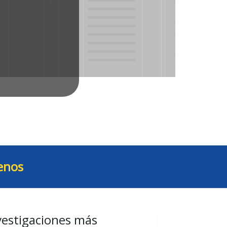
enos
vestigaciones más