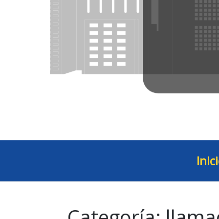
Inic
Categoría:
llama