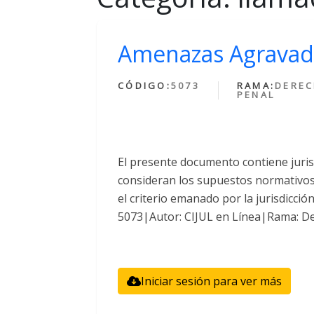
Amenazas Agravad
CÓDIGO:
5073
RAMA:
DERE
PENAL
El presente documento contiene juri
consideran los supuestos normativos 
el criterio emanado por la jurisdicció
5073|Autor: CIJUL en Línea|Rama: De
Iniciar sesión para ver más