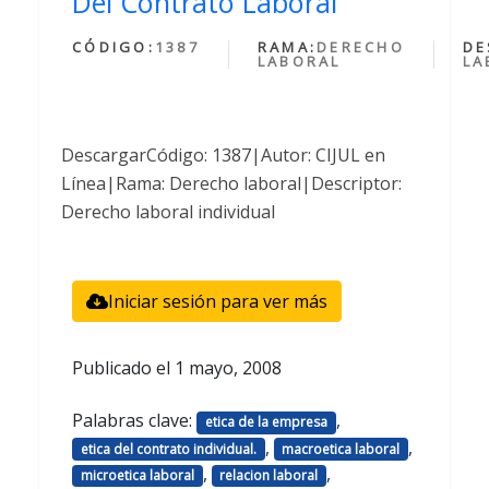
Del Contrato Laboral
CÓDIGO:
1387
RAMA:
DERECHO
DE
LABORAL
LA
DescargarCódigo: 1387|Autor: CIJUL en
Línea|Rama: Derecho laboral|Descriptor:
Derecho laboral individual
Iniciar sesión para ver más
Publicado el
1 mayo, 2008
Palabras clave:
,
etica de la empresa
,
,
etica del contrato individual.
macroetica laboral
,
,
microetica laboral
relacion laboral