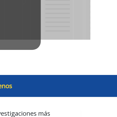
enos
vestigaciones más