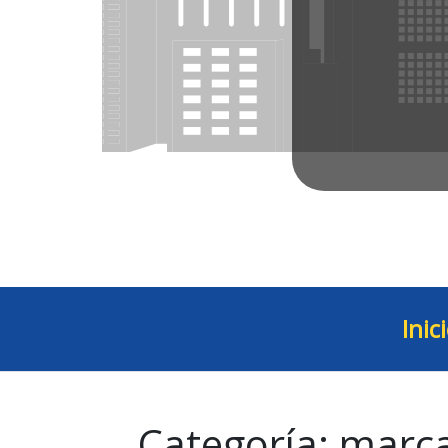
Inic
Categoría:
marca