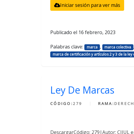
Iniciar sesión para ver más
Publicado el
16 febrero, 2023
Palabras clave:
,
marca
marca colectiva
marca de certificación y artículos 2 y 3 de la ley
Ley De Marcas
CÓDIGO:
279
RAMA:
DERECH
DescargarCódigo: 279|Autor: CIJUL e