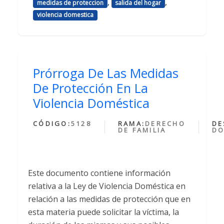
,
,
medidas de proteccion
salida del hogar
violencia domestica
Prórroga De Las Medidas
De Protección En La
Violencia Doméstica
CÓDIGO:
5128
RAMA:
DERECHO
DE
DE FAMILIA
DO
Este documento contiene información
relativa a la Ley de Violencia Doméstica en
relación a las medidas de protección que en
esta materia puede solicitar la víctima, la