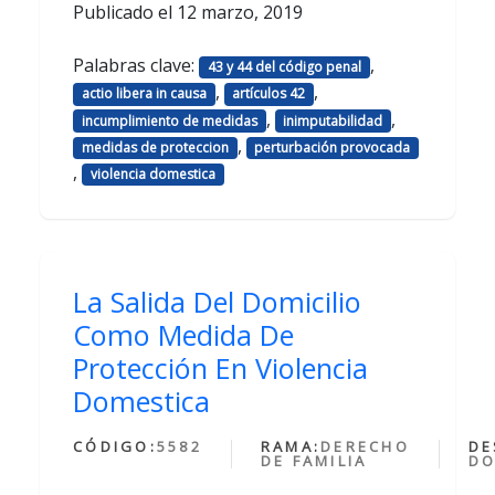
Publicado el
12 marzo, 2019
Palabras clave:
,
43 y 44 del código penal
,
,
actio libera in causa
artículos 42
,
,
incumplimiento de medidas
inimputabilidad
,
medidas de proteccion
perturbación provocada
,
violencia domestica
La Salida Del Domicilio
Como Medida De
Protección En Violencia
Domestica
CÓDIGO:
5582
RAMA:
DERECHO
DE
DE FAMILIA
DO