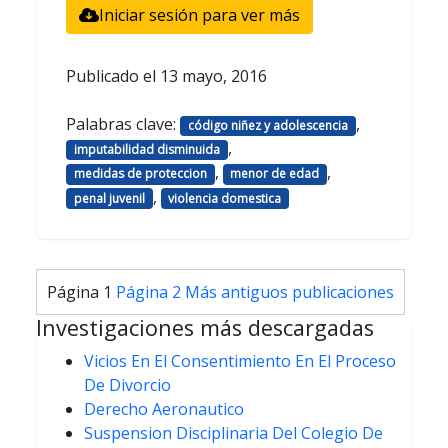
Iniciar sesión para ver más
Publicado el
13 mayo, 2016
Palabras clave:
,
código niñez y adolescencia
,
imputabilidad disminuida
,
,
medidas de proteccion
menor de edad
,
penal juvenil
violencia domestica
Paginación
Página 1
Página 2
Más antiguos
publicaciones
de
Investigaciones más descargadas
entradas
Vicios En El Consentimiento En El Proceso
De Divorcio
Derecho Aeronautico
Suspension Disciplinaria Del Colegio De