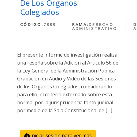
De Los Órganos
Colegiados
CÓDIGO:
7889
RAMA:
DERECHO
D
ADMINISTRATIVO
A
El presente informe de investigación realiza
una reseña sobre la Adición al Artículo 56 de
la Ley General de la Administración Pública:
Grabación en Audio y Video de las Sesiones
de los Órganos Colegiados, considerando
para ello, el criterio externado sobre esta
norma, por la jurisprudencia tanto judicial
por medio de la Sala Constitucional de […]
Iniciar sesión para ver más