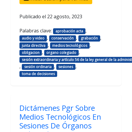
Publicado el
22 agosto, 2023
Palabras clave:
,
aprobación acta
,
,
,
audio y video
conservación
grabación
,
,
junta directiva
medios tecnológicos
,
,
obligacion
organo colegiado
sesión extraordinaria y artículo 56 de la ley general de la adminis
,
,
,
sesión ordinaria
sesiones
toma de decisiones
Dictámenes Pgr Sobre
Medios Tecnológicos En
Sesiones De Órganos