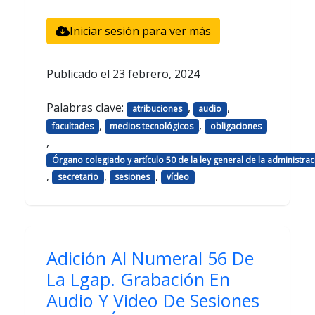
Iniciar sesión para ver más
Publicado el
23 febrero, 2024
Palabras clave:
,
,
atribuciones
audio
,
,
facultades
medios tecnológicos
obligaciones
,
Órgano colegiado y artículo 50 de la ley general de la administrac
,
,
,
secretario
sesiones
vídeo
Adición Al Numeral 56 De
La Lgap. Grabación En
Audio Y Video De Sesiones