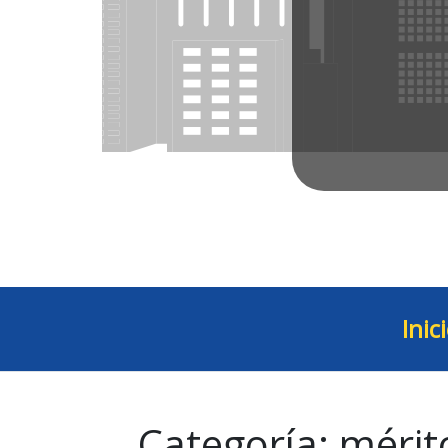
Inic
Categoría:
mérit