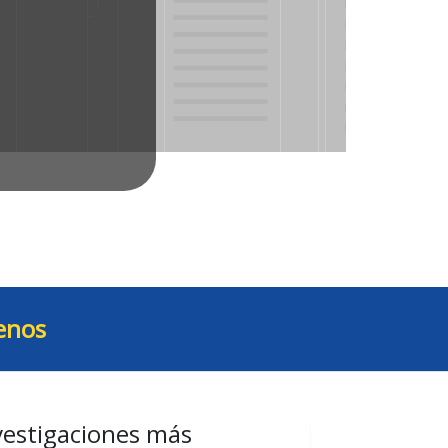
enos
vestigaciones más