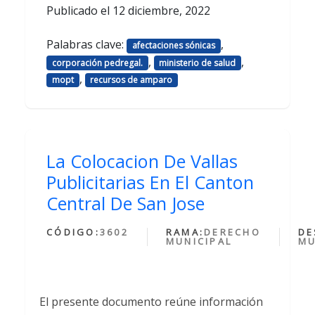
Publicado el
12 diciembre, 2022
Palabras clave:
,
afectaciones sónicas
,
,
corporación pedregal.
ministerio de salud
,
mopt
recursos de amparo
La Colocacion De Vallas
Publicitarias En El Canton
Central De San Jose
CÓDIGO:
3602
RAMA:
DERECHO
DE
MUNICIPAL
MU
El presente documento reúne información