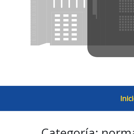
Inic
Categoría:
norma