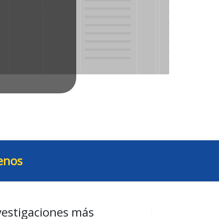
enos
vestigaciones más