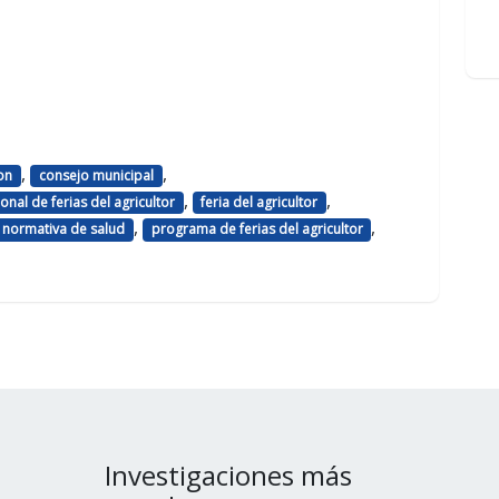
,
,
on
consejo municipal
,
,
nal de ferias del agricultor
feria del agricultor
,
,
normativa de salud
programa de ferias del agricultor
Investigaciones más