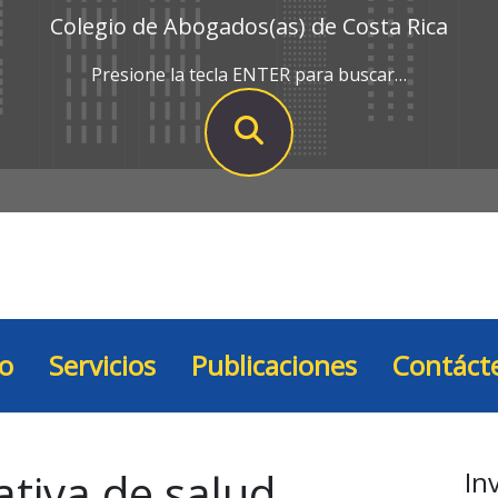
Colegio de Abogados(as) de Costa Rica
Presione la tecla ENTER para buscar…
io
Servicios
Publicaciones
Contáct
tiva de salud
In