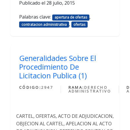
Publicado el
28 julio, 2015
Palabras clave:
,
apertura de ofertas
,
contratacion administrativa
ofertas
Generalidades Sobre El
Procedimiento De
Licitacion Publica (1)
CÓDIGO:
2947
RAMA:
DERECHO
D
ADMINISTRATIVO
A
CARTEL, OFERTAS, ACTO DE ADJUDICACION,
OBJECION AL CARTEL, APELACION AL ACTO