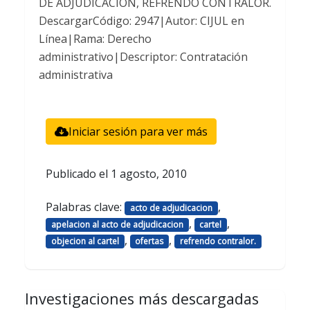
DE ADJUDICACION, REFRENDO CONTRALOR.
DescargarCódigo: 2947|Autor: CIJUL en
Línea|Rama: Derecho
administrativo|Descriptor: Contratación
administrativa
Iniciar sesión para ver más
Publicado el
1 agosto, 2010
Palabras clave:
,
acto de adjudicacion
,
,
apelacion al acto de adjudicacion
cartel
,
,
objecion al cartel
ofertas
refrendo contralor.
Investigaciones más descargadas