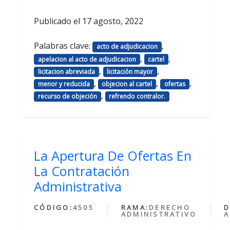
Publicado el
17 agosto, 2022
Palabras clave:
,
acto de adjudicacion
,
,
apelacion al acto de adjudicacion
cartel
,
,
licitacion abreviada
licitación mayor
,
,
,
menor y reducida
objecion al cartel
ofertas
,
recurso de objeción
refrendo contralor.
La Apertura De Ofertas En
La Contratación
Administrativa
CÓDIGO:
4505
RAMA:
DERECHO
D
ADMINISTRATIVO
A