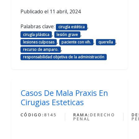
Publicado el
11 abril, 2024
Palabras clave:
,
cirugía estética
,
,
cirugía plástica
lesión grave
,
,
,
lesiones culposas
paciente con vih.
querella
,
recurso de amparo.
responsabilidad objetiva de la administración
Casos De Mala Praxis En
Cirugias Esteticas
CÓDIGO:
8145
RAMA:
DERECHO
DE
PENAL
PE