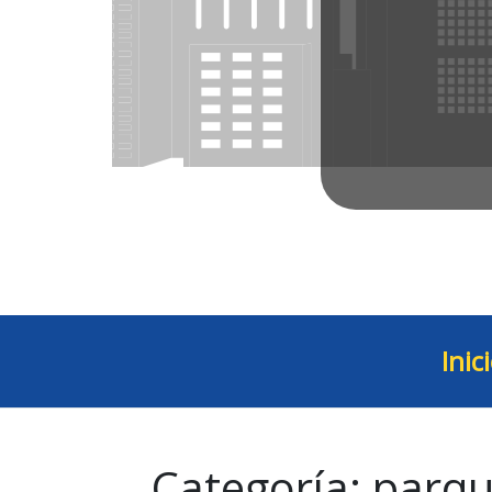
Inic
Categoría:
parq