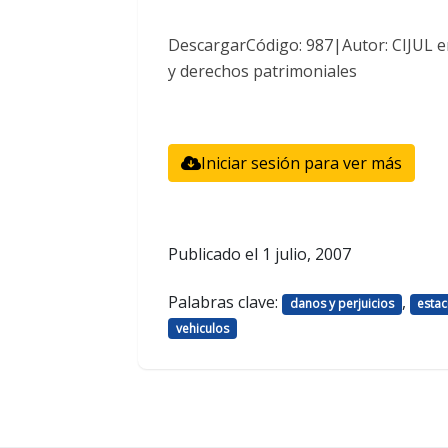
DescargarCódigo: 987|Autor: CIJUL e
y derechos patrimoniales
Iniciar sesión para ver más
Publicado el
1 julio, 2007
Palabras clave:
,
danos y perjuicios
esta
vehiculos