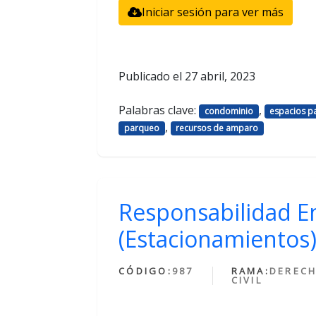
Iniciar sesión para ver más
Publicado el
27 abril, 2023
Palabras clave:
,
condominio
espacios p
,
parqueo
recursos de amparo
Responsabilidad E
(Estacionamientos
CÓDIGO:
987
RAMA:
DEREC
CIVIL