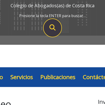
Colegio de Abogados(as) de Costa Rica
Presione la tecla ENTER para buscar…
io
Servicios
Publicaciones
Contáct
ueo
In