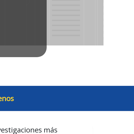
enos
vestigaciones más