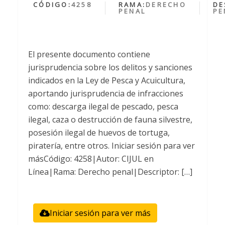
CÓDIGO:
4258
RAMA:
DERECHO
DE
PENAL
PE
El presente documento contiene
jurisprudencia sobre los delitos y sanciones
indicados en la Ley de Pesca y Acuicultura,
aportando jurisprudencia de infracciones
como: descarga ilegal de pescado, pesca
ilegal, caza o destrucción de fauna silvestre,
posesión ilegal de huevos de tortuga,
piratería, entre otros. Iniciar sesión para ver
másCódigo: 4258|Autor: CIJUL en
Línea|Rama: Derecho penal|Descriptor: […]
Iniciar sesión para ver más