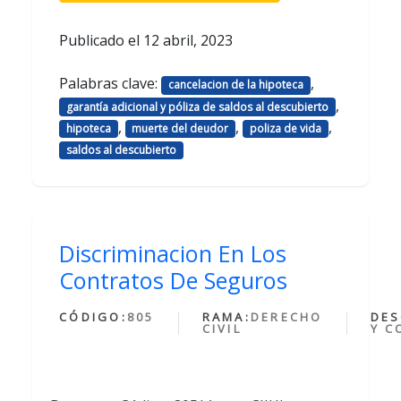
Publicado el
12 abril, 2023
Palabras clave:
,
cancelacion de la hipoteca
,
garantía adicional y póliza de saldos al descubierto
,
,
,
hipoteca
muerte del deudor
poliza de vida
saldos al descubierto
Discriminacion En Los
Contratos De Seguros
CÓDIGO:
805
RAMA:
DERECHO
DES
CIVIL
Y C