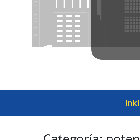
Inic
Categoría:
poten