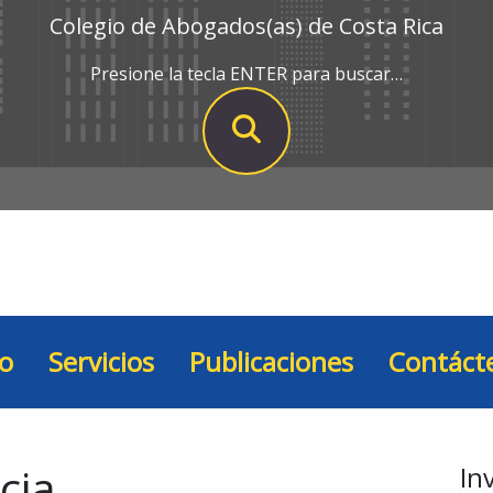
Colegio de Abogados(as) de Costa Rica
Presione la tecla ENTER para buscar…
io
Servicios
Publicaciones
Contáct
cia
In