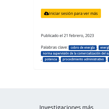
Iniciar sesión para ver más
Publicado el
21 febrero, 2023
Palabras clave:
,
cobro de energía
energ
norma supervisión de la comercialización del su
,
,
,
potencia
procedimiento administrativo
Investigaciones más