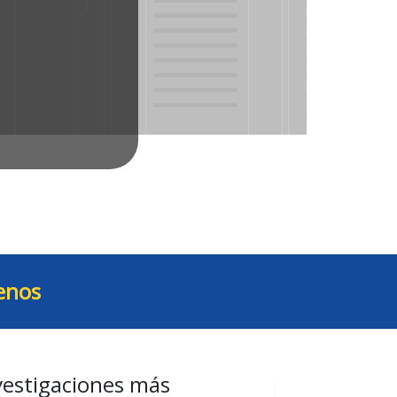
enos
vestigaciones más