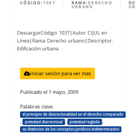
CÓDIGO:
1037
RAMA:
DERECHO
DE
URBANO
UR
DescargarCódigo: 1037|Autor: CIJUL en
Línea|Rama: Derecho urbano|Descriptor:
Edificación urbana
Iniciar sesión para ver más
Publicado el
1 mayo, 2009
Palabras clave:
el principio de discrecionalidad en el derecho comparado
,
,
,
potestad discrecional
potestad reglada
su distincion de los conceptos juridicos indeterminados