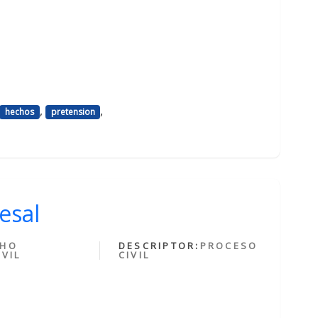
,
,
hechos
pretension
esal
CHO
DESCRIPTOR:
PROCESO
VIL
CIVIL