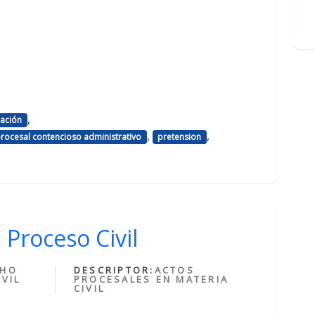
,
mación
,
,
procesal contencioso administrativo
pretension
 Proceso Civil
CHO
DESCRIPTOR:
ACTOS
VIL
PROCESALES EN MATERIA
CIVIL