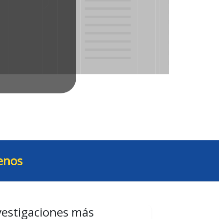
enos
vestigaciones más