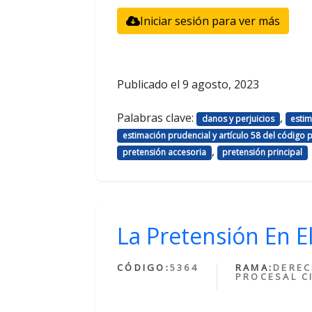
Iniciar sesión para ver más
Publicado el
9 agosto, 2023
Palabras clave:
,
danos y perjuicios
esti
estimación prudencial y artículo 58 del código 
,
pretensión accesoria
pretensión principal
La Pretensión En El
CÓDIGO:
5364
RAMA:
DERE
PROCESAL CI