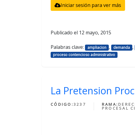
Iniciar sesión para ver más
Publicado el
12 mayo, 2015
Palabras clave:
,
,
ampliacion
demanda
proceso contencioso administrativo
La Pretension Proc
CÓDIGO:
3237
RAMA:
DERE
PROCESAL CI