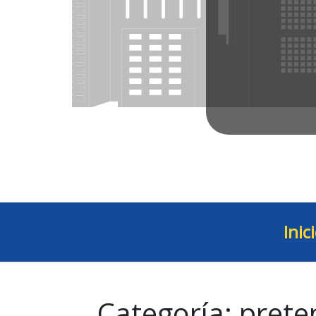
Inic
Categoría:
prete