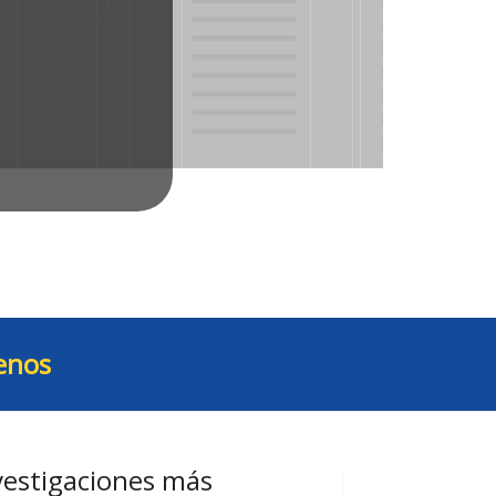
enos
vestigaciones más