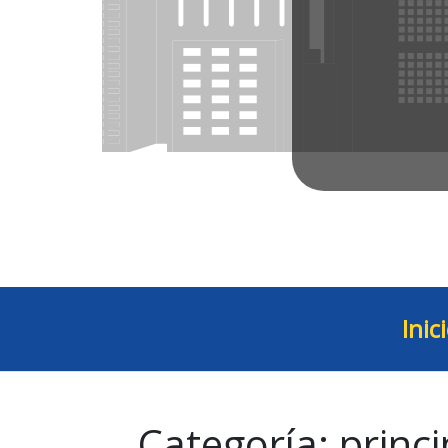
Inic
Categoría:
princ