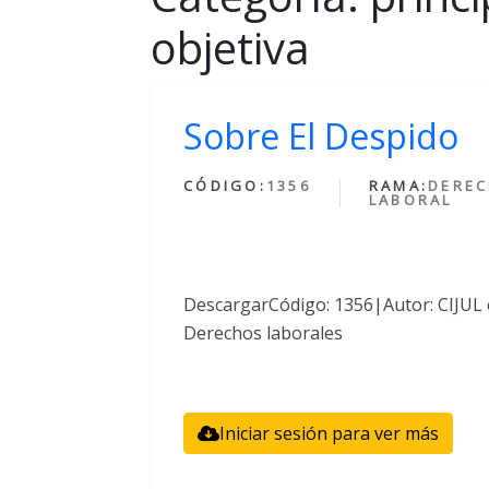
objetiva
Sobre El Despido
CÓDIGO:
1356
RAMA:
DERE
LABORAL
DescargarCódigo: 1356|Autor: CIJUL 
Derechos laborales
Iniciar sesión para ver más