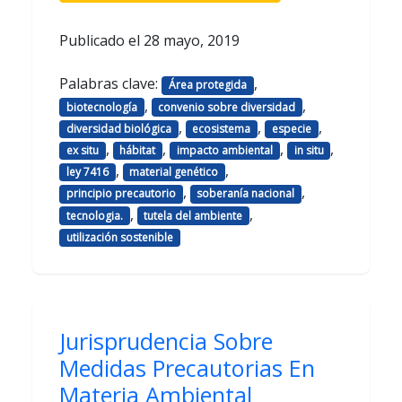
Publicado el
28 mayo, 2019
Palabras clave:
,
Área protegida
,
,
biotecnología
convenio sobre diversidad
,
,
,
diversidad biológica
ecosistema
especie
,
,
,
,
ex situ
hábitat
impacto ambiental
in situ
,
,
ley 7416
material genético
,
,
principio precautorio
soberanía nacional
,
,
tecnologia.
tutela del ambiente
utilización sostenible
Jurisprudencia Sobre
Medidas Precautorias En
Materia Ambiental