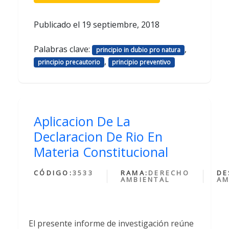
Publicado el
19 septiembre, 2018
Palabras clave:
,
principio in dubio pro natura
,
principio precautorio
principio preventivo
Aplicacion De La
Declaracion De Rio En
Materia Constitucional
CÓDIGO:
3533
RAMA:
DERECHO
DE
AMBIENTAL
AM
El presente informe de investigación reúne