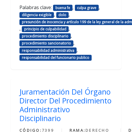
Palabras clave:
,
,
buena fe
culpa grave
,
,
diligencia exigible
dolo
presunción de inocencia y artículo 199 de la ley general de la adm
,
,
principio de culpabilidad
,
procedimiento disciplinario
,
procedimiento sancionatorio
,
responsabilidad administrativa
responsabilidad del funcionario publico
Juramentación Del Órgano
Director Del Procedimiento
Administrativo
Disciplinario
CÓDIGO:
7399
RAMA:
DERECHO
D