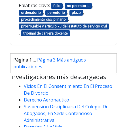
Palabras clave:
,
,
fallo
no perentorio
,
,
,
ordenatorio
perentorio
plazo
,
procedimiento disciplinario
prorrogable y artículo 73 del estatuto de servicio civil
,
tribunal de carrera docente
Paginación
Página 1
…
Página 3
Más antiguos
de
publicaciones
entradas
Investigaciones más descargadas
Vicios En El Consentimiento En El Proceso
De Divorcio
Derecho Aeronautico
Suspension Disciplinaria Del Colegio De
Abogados, En Sede Contencioso
Administrativa
Derecho A La Vida