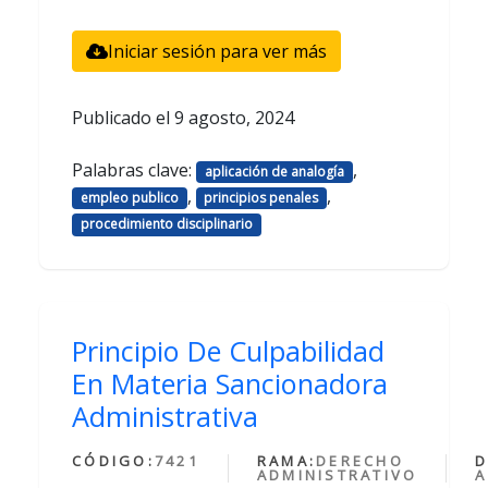
Iniciar sesión para ver más
Publicado el
9 agosto, 2024
Palabras clave:
,
aplicación de analogía
,
,
empleo publico
principios penales
procedimiento disciplinario
Principio De Culpabilidad
En Materia Sancionadora
Administrativa
CÓDIGO:
7421
RAMA:
DERECHO
D
ADMINISTRATIVO
A