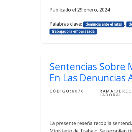
Publicado el
29 enero, 2024
Palabras clave:
,
denuncia ante el mtss
d
trabajadora embarazada
Sentencias Sobre M
En Las Denuncias A
CÓDIGO:
8076
RAMA:
DERE
LABORAL
La presente reseña recopila sentencia
Ministerio de Trabajo. Se recopilan c