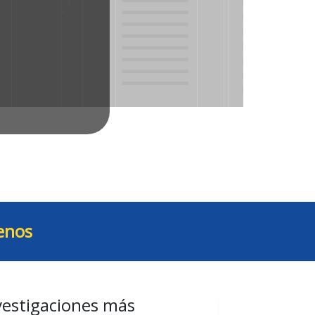
enos
vestigaciones más