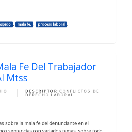
,
,
,
espido
mala fe.
proceso laboral
ala Fe Del Trabajador
l Mtss
CHO
DESCRIPTOR:
CONFLICTOS DE
DERECHO LABORAL
s sobre la mala fe del denunciante en el
inco sentencias con variados temas, sobre todo