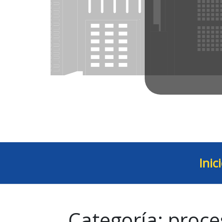
Inic
Categoría:
proce