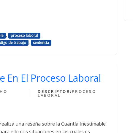
,
,
ble
proceso laboral
,
ódigo de trabajo
sentencia
e En El Proceso Laboral
CHO
DESCRIPTOR:
PROCESO
LABORAL
 realiza una reseña sobre la Cuantía Inestimable
ara ello dos situaciones en las cuales es