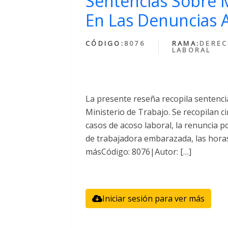
Sentencias Sobre M
En Las Denuncias A
CÓDIGO:
8076
RAMA:
DERE
LABORAL
La presente reseña recopila sentencia
Ministerio de Trabajo. Se recopilan c
casos de acoso laboral, la renuncia po
de trabajadora embarazada, las horas 
másCódigo: 8076|Autor: […]
Iniciar sesión para ver más