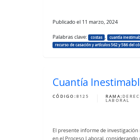
Publicado el
11 marzo, 2024
Palabras clave:
,
costas
cuantía inestima
recurso de casación y artículos 562 y 586 del c
Cuantía Inestimabl
CÓDIGO:
8125
RAMA:
DERE
LABORAL
El presente informe de investigación
en el Proceso Laboral, considerando p