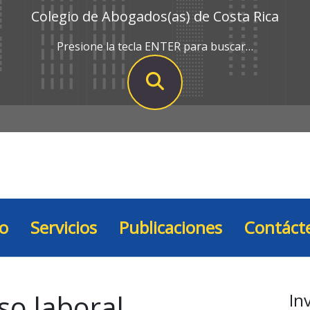
Colegio de Abogados(as) de Costa Rica
Presione la tecla ENTER para buscar…
io
Servicios
Publicaciones
Contáct
so laboral
In