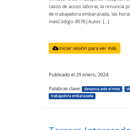
casos de acoso laboral, la renuncia po
de trabajadora embarazada, las horas 
másCódigo: 8076|Autor: […]
Iniciar sesión para ver más
Publicado el
29 enero, 2024
Palabras clave:
,
denuncia ante el mtss
d
trabajadora embarazada