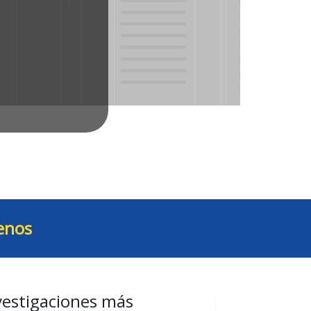
enos
vestigaciones más