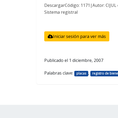
DescargarCódigo: 1171|Autor: CIJUL 
Sistema registral
Iniciar sesión para ver más
Publicado el
1 diciembre, 2007
Palabras clave:
,
placas
registro de bien