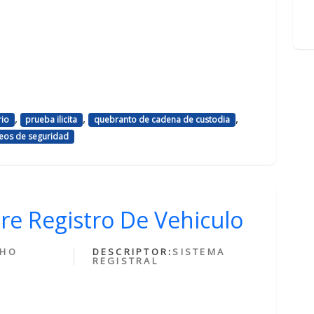
,
,
,
rio
prueba ilicita
quebranto de cadena de custodia
eos de seguridad
re Registro De Vehiculo
CHO
DESCRIPTOR:
SISTEMA
REGISTRAL