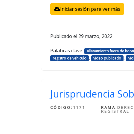
Iniciar sesión para ver más
Publicado el
29 marzo, 2022
Palabras clave:
allanamiento fuera de hora
,
,
registro de vehiculo
video publicado
vid
Jurisprudencia Sob
CÓDIGO:
1171
RAMA:
DERE
REGISTRAL