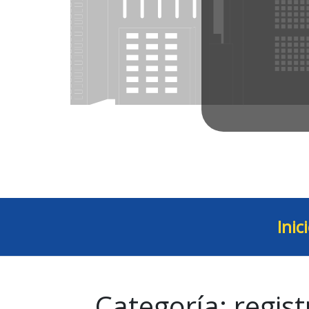
Inic
Categoría:
regist