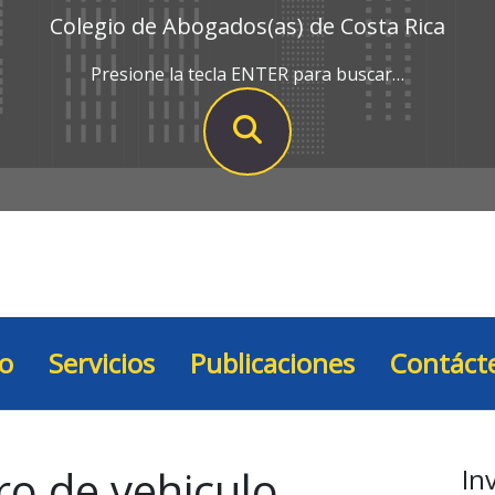
Colegio de Abogados(as) de Costa Rica
Presione la tecla ENTER para buscar…
io
Servicios
Publicaciones
Contáct
ro de vehiculo
In