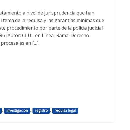
atamiento a nivel de jurisprudencia que han
l tema de la requisa y las garantías mínimas que
e procedimiento por parte de la policía judicial.
4796|Autor: CIJUL en Línea|Rama: Derecho
 procesales en […]
,
,
,
investigacion
registro
requisa legal