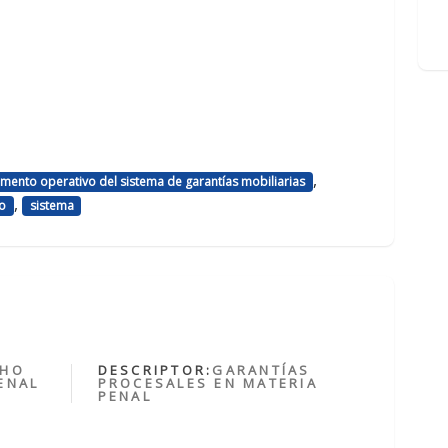
,
lamento operativo del sistema de garantías mobiliarias
,
ro
sistema
CHO
DESCRIPTOR:
GARANTÍAS
ENAL
PROCESALES EN MATERIA
PENAL