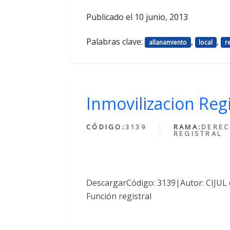
Publicado el
10 junio, 2013
Palabras clave:
,
,
allanamiento
local
r
Inmovilizacion Regi
CÓDIGO:
3139
RAMA:
DERE
REGISTRAL
DescargarCódigo: 3139|Autor: CIJUL 
Función registral