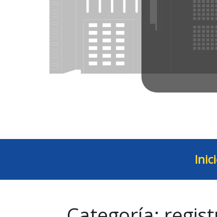
Inic
Categoría:
regist