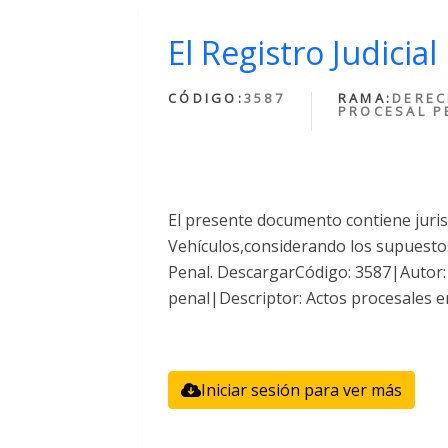
El Registro Judicia
CÓDIGO:
3587
RAMA:
DERE
PROCESAL P
El presente documento contiene jurisp
Vehículos,considerando los supuestos 
Penal. DescargarCódigo: 3587|Autor:
penal|Descriptor: Actos procesales e
Iniciar sesión para ver más