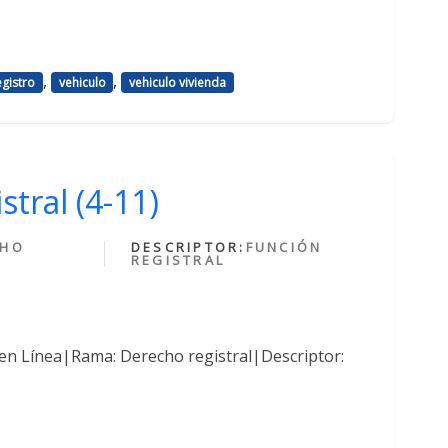
,
,
egistro
vehiculo
vehiculo vivienda
stral (4-11)
CHO
DESCRIPTOR:
FUNCIÓN
REGISTRAL
en Línea|Rama: Derecho registral|Descriptor: