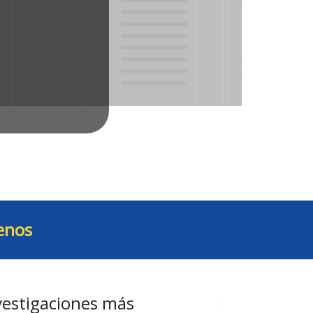
enos
vestigaciones más