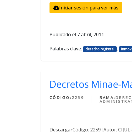
Iniciar sesión para ver más
Publicado el
7 abril, 2011
Palabras clave:
,
derecho registral
inmovi
Decretos Minae-M
CÓDIGO:
2259
RAMA:
DERE
ADMINISTRA
DescargarCódigo: 2259|Autor: CIJUL