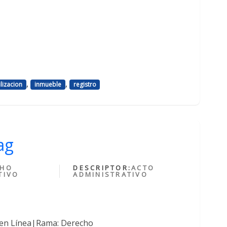
,
,
lizacion
inmueble
registro
ag
CHO
DESCRIPTOR:
ACTO
TIVO
ADMINISTRATIVO
 en Línea|Rama: Derecho