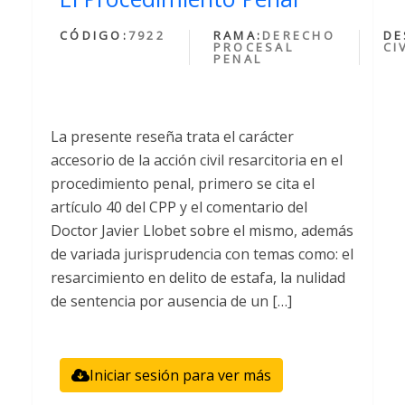
CÓDIGO:
7922
RAMA:
DERECHO
DE
PROCESAL
CI
PENAL
La presente reseña trata el carácter
accesorio de la acción civil resarcitoria en el
procedimiento penal, primero se cita el
artículo 40 del CPP y el comentario del
Doctor Javier Llobet sobre el mismo, además
de variada jurisprudencia con temas como: el
resarcimiento en delito de estafa, la nulidad
de sentencia por ausencia de un […]
Iniciar sesión para ver más