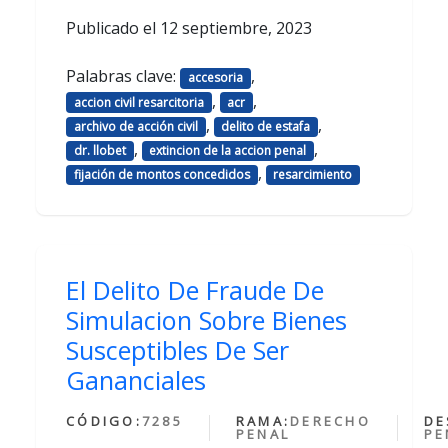
Publicado el
12 septiembre, 2023
Palabras clave:
,
accesoria
,
,
accion civil resarcitoria
acr
,
,
archivo de acción civil
delito de estafa
,
,
dr. llobet
extincion de la accion penal
,
fijación de montos concedidos
resarcimiento
El Delito De Fraude De
Simulacion Sobre Bienes
Susceptibles De Ser
Gananciales
CÓDIGO:
7285
RAMA:
DERECHO
DE
PENAL
PE