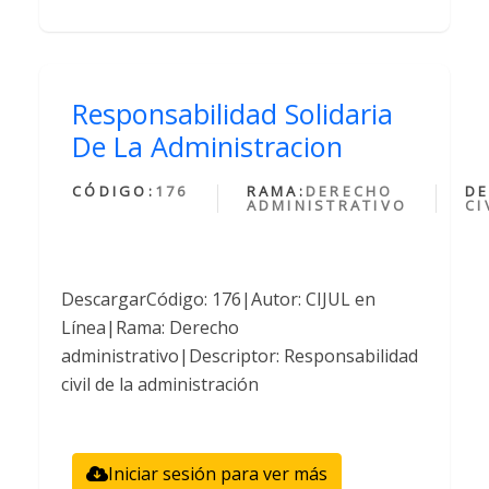
Responsabilidad Solidaria
De La Administracion
CÓDIGO:
176
RAMA:
DERECHO
DE
ADMINISTRATIVO
CI
DescargarCódigo: 176|Autor: CIJUL en
Línea|Rama: Derecho
administrativo|Descriptor: Responsabilidad
civil de la administración
Iniciar sesión para ver más