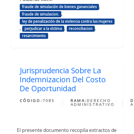
,
fraude de simulación de bienes gananciales
,
fraude de simulacion.
ley de penalización de la violencia contra las mujeres
,
,
,
perjudicar a la víctima
reconciliacion
resarcimiento
Jurisprudencia Sobre La
Indemnizacion Del Costo
De Oportunidad
CÓDIGO:
7085
RAMA:
DERECHO
D
ADMINISTRATIVO
A
El presente documento recopila extractos de