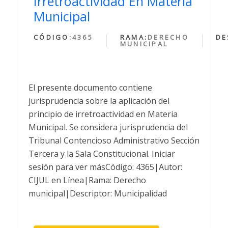
Irretroactividad En Materia
Municipal
CÓDIGO:
4365
RAMA:
DERECHO
DE
MUNICIPAL
El presente documento contiene
jurisprudencia sobre la aplicación del
principio de irretroactividad en Materia
Municipal. Se considera jurisprudencia del
Tribunal Contencioso Administrativo Sección
Tercera y la Sala Constitucional. Iniciar
sesión para ver másCódigo: 4365|Autor:
CIJUL en Línea|Rama: Derecho
municipal|Descriptor: Municipalidad