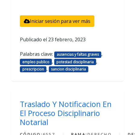
Iniciar sesión para ver más
Publicado el
23 febrero, 2023
Palabras clave:
,
ausencias y faltas graves
,
,
empleo publico
potestad disciplinaria
,
prescripcion
sancion disciplinaria
Traslado Y Notificacion En
El Proceso Disciplinario
Notarial
CÓDIGO:
6557
RAMA:
DERECHO
DE