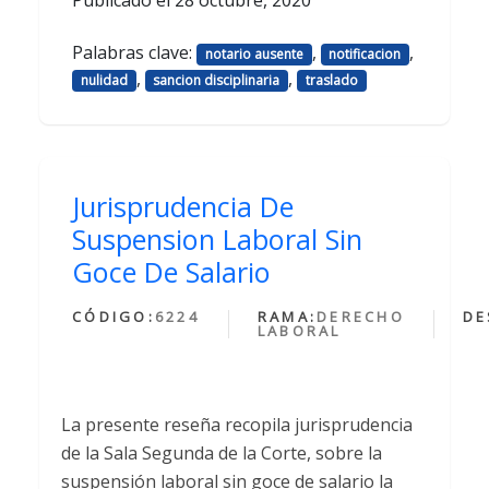
Palabras clave:
,
,
notario ausente
notificacion
,
,
nulidad
sancion disciplinaria
traslado
Jurisprudencia De
Suspension Laboral Sin
Goce De Salario
CÓDIGO:
6224
RAMA:
DERECHO
DE
LABORAL
La presente reseña recopila jurisprudencia
de la Sala Segunda de la Corte, sobre la
suspensión laboral sin goce de salario la