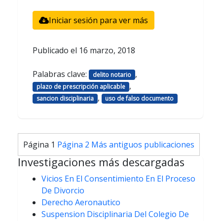
Iniciar sesión para ver más
Publicado el
16 marzo, 2018
Palabras clave:
,
delito notario
,
plazo de prescripción aplicable
,
sancion disciplinaria
uso de falso documento
Paginación
Página 1
Página 2
Más antiguos
publicaciones
de
Investigaciones más descargadas
entradas
Vicios En El Consentimiento En El Proceso
De Divorcio
Derecho Aeronautico
Suspension Disciplinaria Del Colegio De