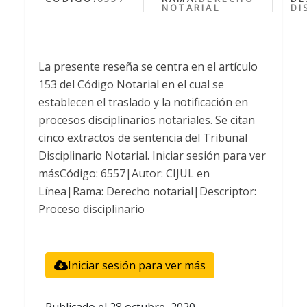
NOTARIAL
DI
La presente reseña se centra en el artículo
153 del Código Notarial en el cual se
establecen el traslado y la notificación en
procesos disciplinarios notariales. Se citan
cinco extractos de sentencia del Tribunal
Disciplinario Notarial. Iniciar sesión para ver
másCódigo: 6557|Autor: CIJUL en
Línea|Rama: Derecho notarial|Descriptor:
Proceso disciplinario
Iniciar sesión para ver más
Publicado el
28 octubre, 2020