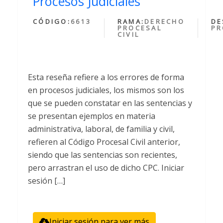
Procesos Judiciales
CÓDIGO:
6613
RAMA:
DERECHO
DE
PROCESAL
PR
CIVIL
Esta reseña refiere a los errores de forma
en procesos judiciales, los mismos son los
que se pueden constatar en las sentencias y
se presentan ejemplos en materia
administrativa, laboral, de familia y civil,
refieren al Código Procesal Civil anterior,
siendo que las sentencias son recientes,
pero arrastran el uso de dicho CPC. Iniciar
sesión […]
Iniciar sesión para ver más