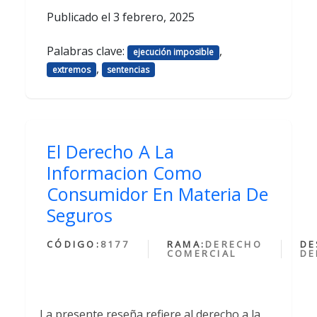
Publicado el
3 febrero, 2025
Palabras clave:
,
ejecución imposible
,
extremos
sentencias
El Derecho A La
Informacion Como
Consumidor En Materia De
Seguros
CÓDIGO:
8177
RAMA:
DERECHO
DE
COMERCIAL
DE
La presente reseña refiere al derecho a la