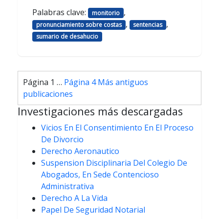
Palabras clave:
,
monitorio
,
,
pronunciamiento sobre costas
sentencias
sumario de desahucio
Paginación
Página 1
…
Página 4
Más antiguos
de
publicaciones
entradas
Investigaciones más descargadas
Vicios En El Consentimiento En El Proceso
De Divorcio
Derecho Aeronautico
Suspension Disciplinaria Del Colegio De
Abogados, En Sede Contencioso
Administrativa
Derecho A La Vida
Papel De Seguridad Notarial