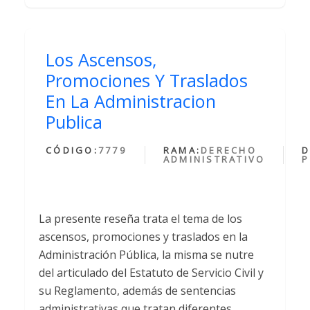
Los Ascensos,
Promociones Y Traslados
En La Administracion
Publica
CÓDIGO:
7779
RAMA:
DERECHO
D
ADMINISTRATIVO
P
La presente reseña trata el tema de los
ascensos, promociones y traslados en la
Administración Pública, la misma se nutre
del articulado del Estatuto de Servicio Civil y
su Reglamento, además de sentencias
administrativas que tratan diferentes