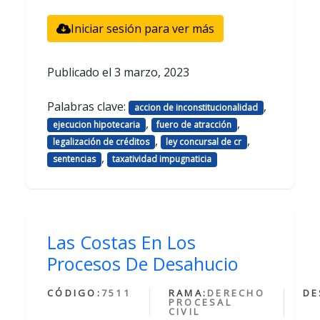
Iniciar sesión para ver más
Publicado el
3 marzo, 2023
Palabras clave:
,
accion de inconstitucionalidad
,
,
ejecucion hipotecaria
fuero de atracción
,
,
legalización de créditos
ley concursal de cr
,
sentencias
taxatividad impugnaticia
Las Costas En Los
Procesos De Desahucio
CÓDIGO:
7511
RAMA:
DERECHO
DE
PROCESAL
CIVIL