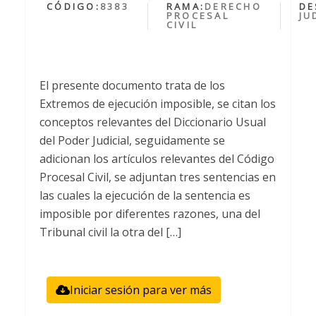
CÓDIGO:
8383
RAMA:
DERECHO
DE
PROCESAL
JU
CIVIL
El presente documento trata de los
Extremos de ejecución imposible, se citan los
conceptos relevantes del Diccionario Usual
del Poder Judicial, seguidamente se
adicionan los artículos relevantes del Código
Procesal Civil, se adjuntan tres sentencias en
las cuales la ejecución de la sentencia es
imposible por diferentes razones, una del
Tribunal civil la otra del […]
Iniciar sesión para ver más