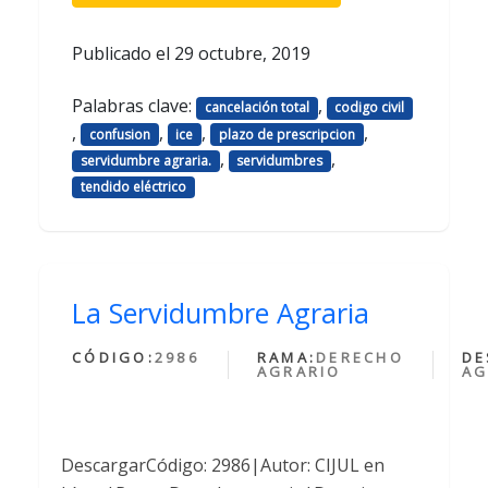
Publicado el
29 octubre, 2019
Palabras clave:
,
cancelación total
codigo civil
,
,
,
,
confusion
ice
plazo de prescripcion
,
,
servidumbre agraria.
servidumbres
tendido eléctrico
La Servidumbre Agraria
CÓDIGO:
2986
RAMA:
DERECHO
DE
AGRARIO
AG
DescargarCódigo: 2986|Autor: CIJUL en