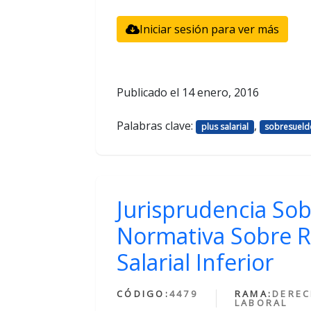
Iniciar sesión para ver más
Publicado el
14 enero, 2016
Palabras clave:
,
plus salarial
sobresueld
Jurisprudencia So
Normativa Sobre R
Salarial Inferior
CÓDIGO:
4479
RAMA:
DERE
LABORAL