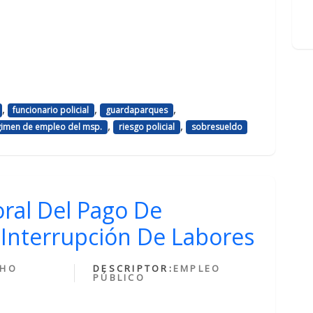
,
,
,
funcionario policial
guardaparques
,
,
gimen de empleo del msp.
riesgo policial
sobresueldo
ral Del Pago De
 Interrupción De Labores
CHO
DESCRIPTOR:
EMPLEO
PÚBLICO