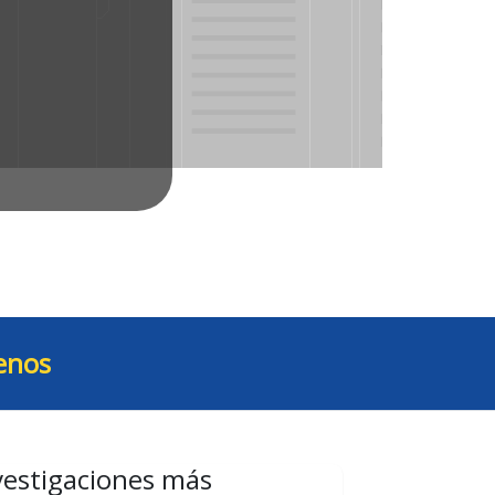
enos
vestigaciones más