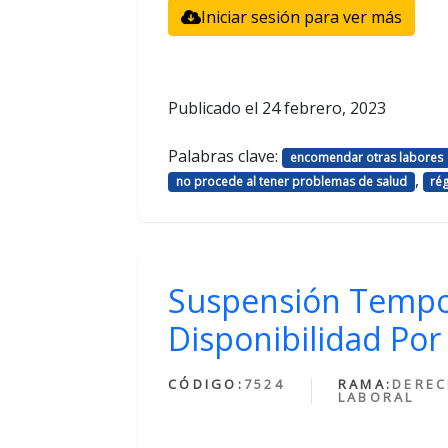
Iniciar sesión para ver más
Publicado el
24 febrero, 2023
Palabras clave:
encomendar otras labores
,
no procede al tener problemas de salud
ré
Suspensión Tempo
Disponibilidad Por
CÓDIGO:
7524
RAMA:
DERE
LABORAL