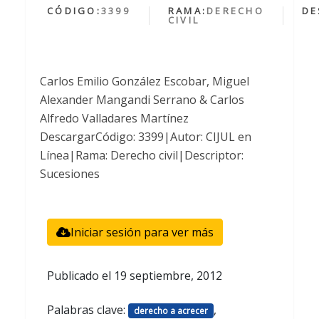
CÓDIGO:
3399
RAMA:
DERECHO
DE
CIVIL
Carlos Emilio González Escobar, Miguel
Alexander Mangandi Serrano & Carlos
Alfredo Valladares Martínez
DescargarCódigo: 3399|Autor: CIJUL en
Línea|Rama: Derecho civil|Descriptor:
Sucesiones
Iniciar sesión para ver más
Publicado el
19 septiembre, 2012
Palabras clave:
,
derecho a acrecer