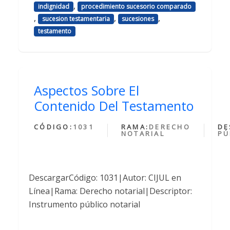
,
indignidad
procedimiento sucesorio comparado
,
,
,
sucesion testamentaria
sucesiones
testamento
Aspectos Sobre El
Contenido Del Testamento
CÓDIGO:
1031
RAMA:
DERECHO
DE
NOTARIAL
PÚ
DescargarCódigo: 1031|Autor: CIJUL en
Línea|Rama: Derecho notarial|Descriptor:
Instrumento público notarial