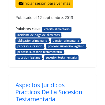
Iniciar sesión para ver más
Publicado el
12 septiembre, 2013
Palabras clave:
,
credito alimentario
,
incidente de pago de alimentos
,
,
obligacion alimentaria
pension alimentaria
,
,
proceso sucesorio
proceso sucesorio legitimo
,
proceso sucesorio testamentario
,
sucesion legitima
sucesion testamentaria
Aspectos Juridicos
Practicos De La Sucesion
Testamentaria