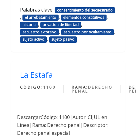
Palabras clave:
consentimiento del secuestrado
,
,
,
el arrebatamiento
elementos constitutivos
,
,
historia
privacion de libertad
,
,
secuestro extorsivo
secuestro por ocultamiento
,
sujeto activo
sujeto pasivo
La Estafa
CÓDIGO:
1100
RAMA:
DERECHO
DE
PENAL
PE
DescargarCódigo: 1100|Autor: CIJUL en
Línea|Rama: Derecho penal|Descriptor:
Derecho penal especial