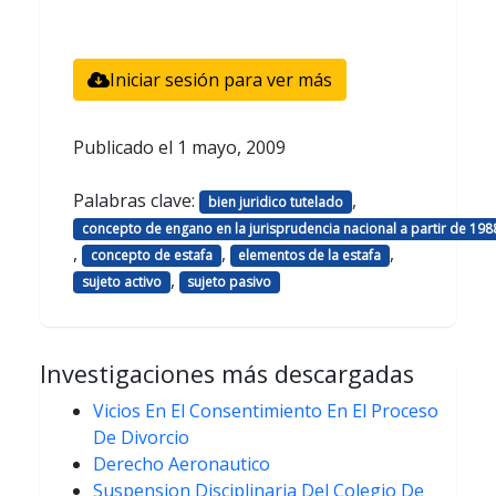
Iniciar sesión para ver más
Publicado el
1 mayo, 2009
Palabras clave:
,
bien juridico tutelado
concepto de engano en la jurisprudencia nacional a partir de 198
,
,
,
concepto de estafa
elementos de la estafa
,
sujeto activo
sujeto pasivo
Investigaciones más descargadas
Vicios En El Consentimiento En El Proceso
De Divorcio
Derecho Aeronautico
Suspension Disciplinaria Del Colegio De