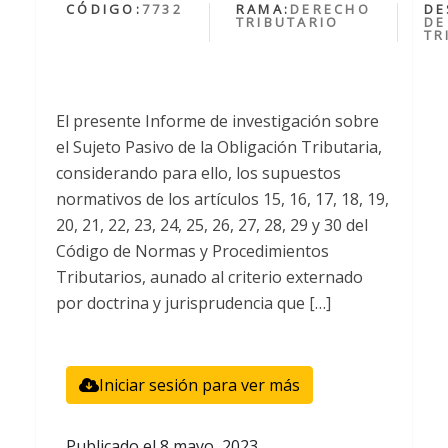
CÓDIGO:
7732
RAMA:
DERECHO
DE
TRIBUTARIO
DE
TR
El presente Informe de investigación sobre
el Sujeto Pasivo de la Obligación Tributaria,
considerando para ello, los supuestos
normativos de los artículos 15, 16, 17, 18, 19,
20, 21, 22, 23, 24, 25, 26, 27, 28, 29 y 30 del
Código de Normas y Procedimientos
Tributarios, aunado al criterio externado
por doctrina y jurisprudencia que […]
Iniciar sesión para ver más
Publicado el
8 mayo, 2023