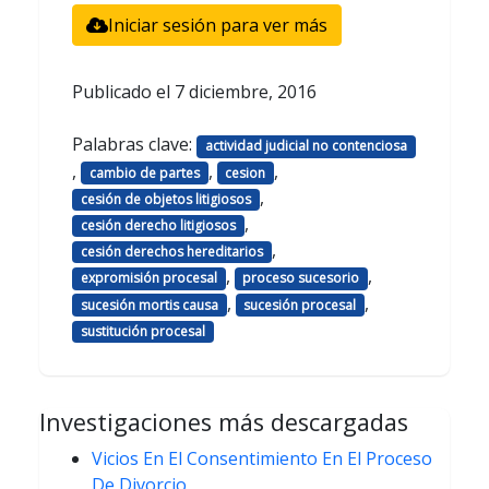
Iniciar sesión para ver más
Publicado el
7 diciembre, 2016
Palabras clave:
actividad judicial no contenciosa
,
,
,
cambio de partes
cesion
,
cesión de objetos litigiosos
,
cesión derecho litigiosos
,
cesión derechos hereditarios
,
,
expromisión procesal
proceso sucesorio
,
,
sucesión mortis causa
sucesión procesal
sustitución procesal
Investigaciones más descargadas
Vicios En El Consentimiento En El Proceso
De Divorcio