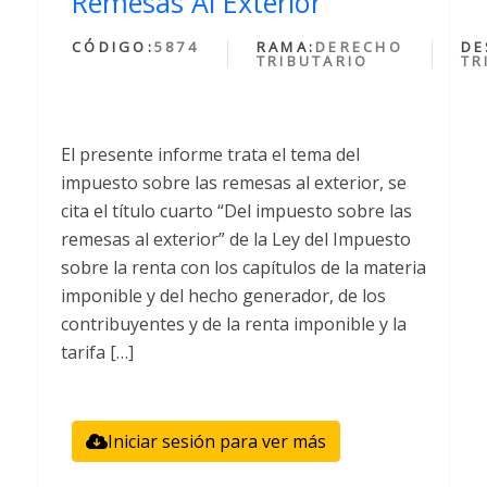
Remesas Al Exterior
CÓDIGO:
5874
RAMA:
DERECHO
DE
TRIBUTARIO
TR
El presente informe trata el tema del
impuesto sobre las remesas al exterior, se
cita el título cuarto “Del impuesto sobre las
remesas al exterior” de la Ley del Impuesto
sobre la renta con los capítulos de la materia
imponible y del hecho generador, de los
contribuyentes y de la renta imponible y la
tarifa […]
Iniciar sesión para ver más