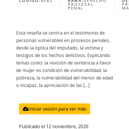
CÓDIGO:
6582
RAMA:
DERECHO
DE
PROCESAL
PR
PENAL
MA
Esta reseña se centra en el testimonio de
personas vulnerables en procesos penales,
desde la óptica del imputado, la victima y
testigos de los hechos delictivos. Explicando
temas como: la revisión de sentencia a favor
de mujer es condición de vulnerabilidad, la
pobreza, la vulnerabilidad del menor de edad
o incapaz, la apreciación de las […]
Iniciar sesión para ver más
Publicado el
12 noviembre, 2020