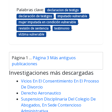
Palabras clave:
,
declaracion de testigo
,
,
declaración de testigos
imputado vulnerable
,
mujer imputada en condición vulnerable
,
,
revisión de sentencia
testimonio
víctima vulnerable
Paginación
Página 1
…
Página 3
Más antiguos
de
publicaciones
entradas
Investigaciones más descargadas
Vicios En El Consentimiento En El Proceso
De Divorcio
Derecho Aeronautico
Suspension Disciplinaria Del Colegio De
Abogados, En Sede Contencioso
Administrativa