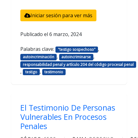
Iniciar sesión para ver más
Publicado el
6 marzo, 2024
Palabras clave:
,
"testigo sospechoso"
,
,
autoincriminación
autoincriminarse
responsabilidad penal y artículo 204 del código procesal penal
,
,
testigo
testimonio
El Testimonio De Personas
Vulnerables En Procesos
Penales