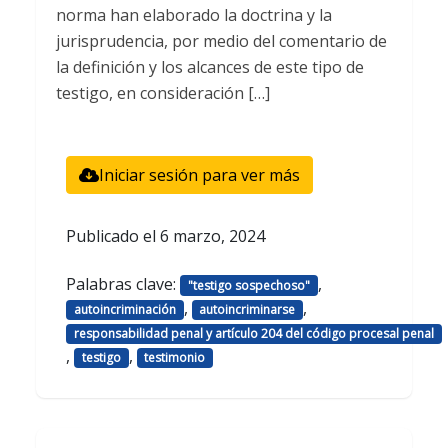
norma han elaborado la doctrina y la
jurisprudencia, por medio del comentario de
la definición y los alcances de este tipo de
testigo, en consideración […]
Iniciar sesión para ver más
Publicado el
6 marzo, 2024
Palabras clave:
,
"testigo sospechoso"
,
,
autoincriminación
autoincriminarse
responsabilidad penal y artículo 204 del código procesal penal
,
,
testigo
testimonio