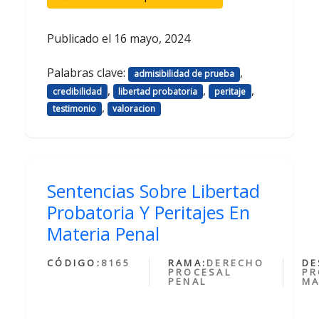
Publicado el
16 mayo, 2024
Palabras clave:
,
admisibilidad de prueba
,
,
,
credibilidad
libertad probatoria
peritaje
,
testimonio
valoracion
Sentencias Sobre Libertad
Probatoria Y Peritajes En
Materia Penal
CÓDIGO:
8165
RAMA:
DERECHO
DE
PROCESAL
PR
PENAL
MA