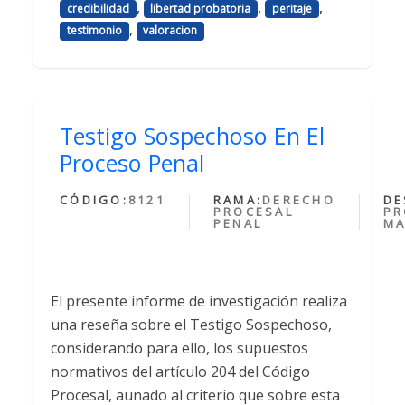
,
,
,
credibilidad
libertad probatoria
peritaje
,
testimonio
valoracion
Testigo Sospechoso En El
Proceso Penal
CÓDIGO:
8121
RAMA:
DERECHO
DE
PROCESAL
PR
PENAL
MA
El presente informe de investigación realiza
una reseña sobre el Testigo Sospechoso,
considerando para ello, los supuestos
normativos del artículo 204 del Código
Procesal, aunado al criterio que sobre esta